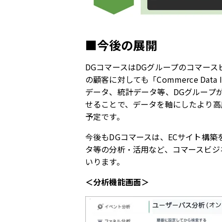
■今後の展開
DGコマースは
DG
グループのコマース
の顧客に対しても「
Commerce Data I
データ、統計データ等、
DG
グループ
せることで、データを軸にしたより高
予定です。
今後も
DG
コマースは、
EC
サイト構築
タ等の分析・活用など、コマースビジ
いります。
＜分析機能画面＞