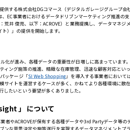
提供する株式会社DGコマース（デジタルガレージグループ会社
は、EC事業者におけるデータドリブンマーケティング推進の支援
荒井 俊亮、以下：ACROVE）と業務提携し、データマネジメン
インサイト）」の提供を開始します。
タル化が進み、各種データの重要性が日増しに高まっています。
ティング施策の推進、精緻な在庫管理、迅速な顧客対応とい
築パッケージ「
SI Web Shopping
」を導入する事業者において
模サイトを運営するケースが多く、かねてより各種環境に散
行したいという要望が多くありました。
nsight 」 について
」は、EC事業者やACROVEが保有する各種データや3rd Party
ンな意思決定や施策遂行を実現するデータマネジメントプラットフ