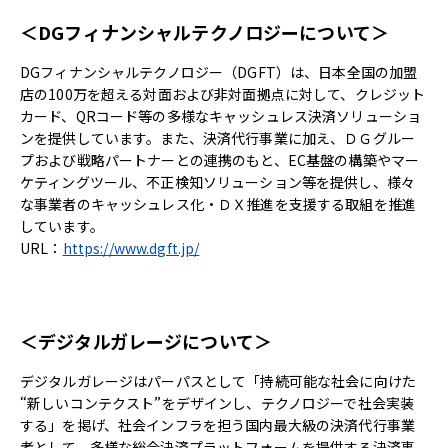
＜DGフィナンシャルテクノロジーについて＞
DGフィナンシャルテクノロジー（DGFT）は、日本全国の加盟
店の100万を超える対面および非対面拠点に対して、クレジット
カード、QRコード等の多様なキャッシュレス決済ソリューショ
ンを提供しています。また、決済代行事業に加え、ＤＧグルー
プおよび戦略パートナーとの連携のもと、EC基盤の構築やマー
ケティングツール、不正検知ソリューション等を提供し、様々
な事業者のキャッシュレス化・ＤＸ推進を支援する取組を推進
しています。
URL：
https://www.dgft.jp/
＜デジタルガレージについて＞
デジタルガレージはパーパスとして「持続可能な社会に向けた
“新しいコンテクスト”をデザインし、テクノロジーで社会実装
する」を掲げ、社会インフラを担う国内最大級の決済代行事業
者として、多様な総合決済プラットフォームを提供する決済事