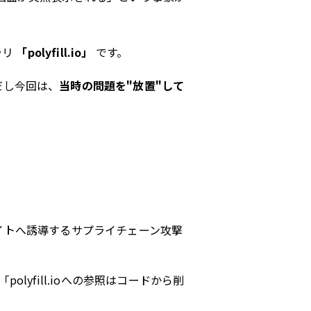
ラリ
「polyfill.io」
です。
だし今回は、
当時の問題を"放置"して
正サイトへ誘導するサプライチェーン攻撃
yfill.ioへの参照はコードから削