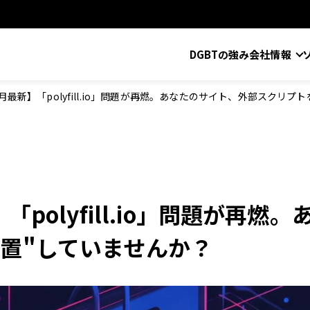
DGBTの強み
会社情報
6月最新】「polyfill.io」問題が再燃。あなたのサイト、外部スクリプ
】「polyfill.io」問題が再
放置"していませんか？