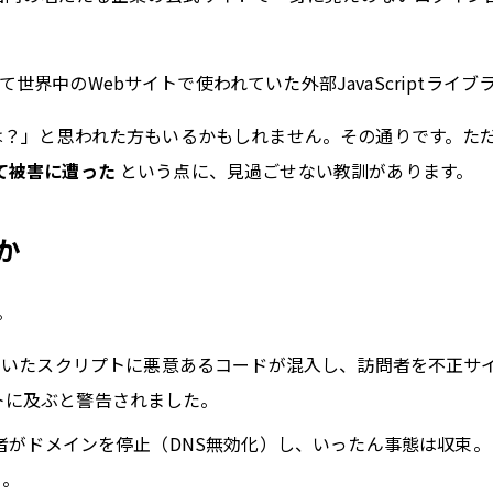
界中のWebサイトで使われていた外部JavaScriptライブ
では？」と思われた方もいるかもしれません。その通りです。た
て被害に遭った
という点に、見過ごせない教訓があります。
か
。
oが配信していたスクリプトに悪意あるコードが混入し、訪問者を不
トに及ぶと警告されました。
がドメインを停止（DNS無効化）し、いったん事態は収束。「pol
た。