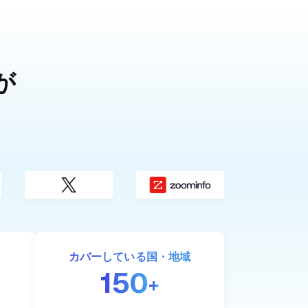
が
カバーしている
国・地域
150
+