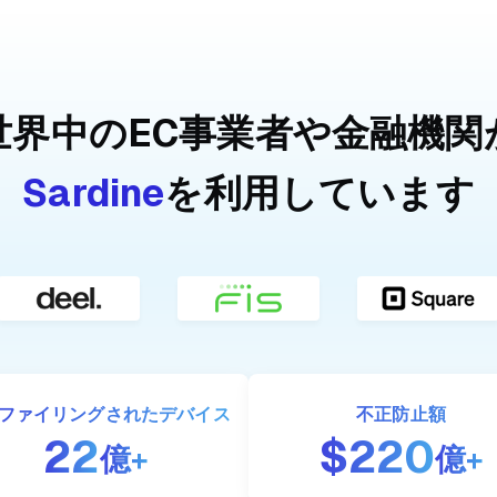
世界中のEC事業者や金融機関
Sardine
を利用しています
ファイリング
されたデバイス
不正防止額
22
$220
億+
億+